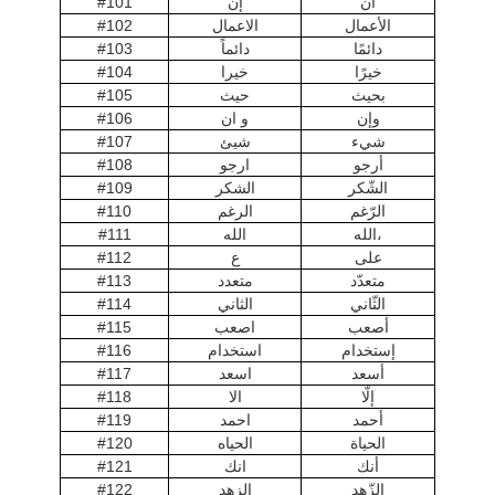
#101
إن
أن
#102
الاعمال
الأعمال
#103
دائماً
دائمًا
#104
خيرا
خيرًا
#105
حيث
بحيث
#106
و ان
وإن
#107
شيئ
شيء
#108
ارجو
أرجو
#109
الشكر
الشّكر
#110
الرغم
الرّغم
#111
الله
الله،
#112
ع
على
#113
متعدد
متعدّد
#114
الثاني
الثّاني
#115
اصعب
أصعب
#116
استخدام
إستخدام
#117
اسعد
أسعد
#118
الا
إلّا
#119
احمد
أحمد
#120
الحياه
الحياة
#121
انك
أنك
#122
الزهد
الزّهد