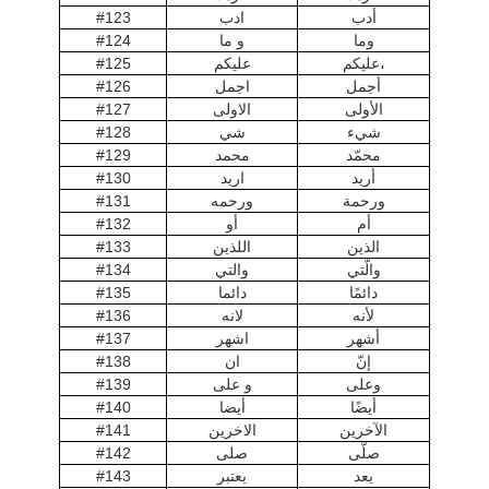
#123
ادب
أدب
#124
و ما
وما
#125
عليكم
عليكم،
#126
اجمل
أجمل
#127
الاولى
الأولى
#128
شي
شيء
#129
محمد
محمّد
#130
اريد
أريد
#131
ورحمه
ورحمة
#132
أو
أم
#133
اللذين
الذين
#134
والتي
والّتي
#135
دائما
دائمًا
#136
لانه
لأنه
#137
اشهر
أشهر
#138
ان
إنّ
#139
و على
وعلى
#140
أيضا
أيضًا
#141
الاخرين
الآخرين
#142
صلى
صلّى
#143
يعتبر
يعد