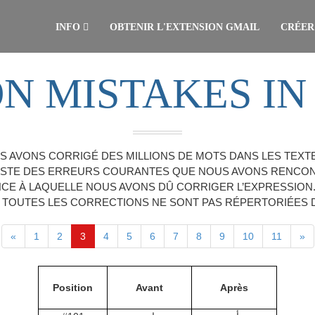
INFO
OBTENIR L'EXTENSION GMAIL
CRÉER
 MISTAKES IN
S AVONS CORRIGÉ DES MILLIONS DE MOTS DANS LES TEXTE
STE DES ERREURS COURANTES QUE NOUS AVONS RENCONTRÉ
CE À LAQUELLE NOUS AVONS DÛ CORRIGER L’EXPRESSION
, TOUTES LES CORRECTIONS NE SONT PAS RÉPERTORIÉES D
«
1
2
3
4
5
6
7
8
9
10
11
»
Position
Avant
Après