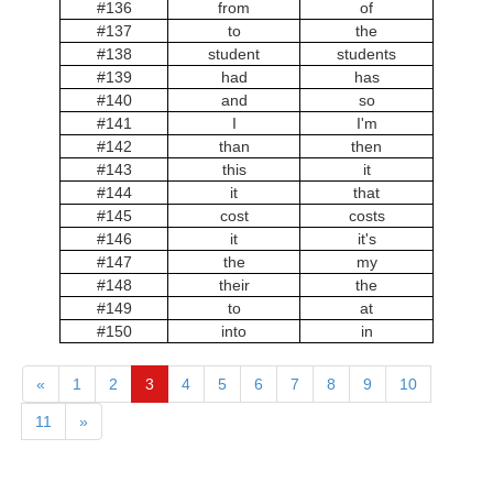
#136
from
of
#137
to
the
#138
student
students
#139
had
has
#140
and
so
#141
I
I'm
#142
than
then
#143
this
it
#144
it
that
#145
cost
costs
#146
it
it's
#147
the
my
#148
their
the
#149
to
at
#150
into
in
«
1
2
3
4
5
6
7
8
9
10
11
»