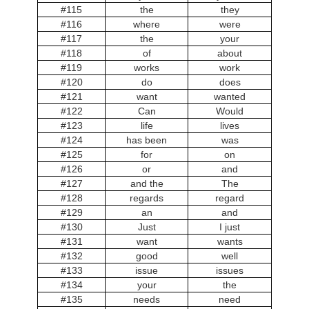
#115
the
they
#116
where
were
#117
the
your
#118
of
about
#119
works
work
#120
do
does
#121
want
wanted
#122
Can
Would
#123
life
lives
#124
has been
was
#125
for
on
#126
or
and
#127
and the
The
#128
regards
regard
#129
an
and
#130
Just
I just
#131
want
wants
#132
good
well
#133
issue
issues
#134
your
the
#135
needs
need