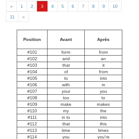
«
1
2
3
4
5
6
7
8
9
10
11
»
Position
Avant
Après
#101
form
from
#102
and
an
#103
that
it
#104
of
from
#105
to
into
#106
with
in
#107
your
you
#108
too
to
#109
make
makes
#110
my
the
#111
in to
into
#112
that
this
#113
time
times
#114
you
you're