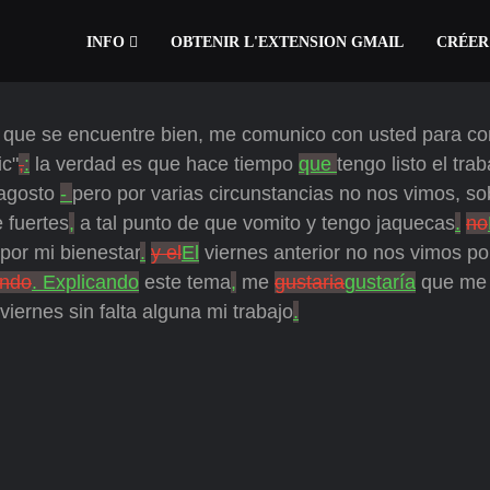
INFO
OBTENIR L'EXTENSION GMAIL
CRÉER
que se encuentre bien, me comunico con usted para co
ic"
,
:
la verdad es que hace tiempo
que
tengo listo el trab
 agosto
-
pero por varias circunstancias no nos vimos, so
 fuertes
,
a tal punto de que vomito y tengo jaquecas
.
no
 por mi bienestar
.
y el
El
viernes anterior no nos vimos p
ando
. Explicando
este tema
,
me
gustaria
gustaría
que me
viernes sin falta alguna mi trabajo
.