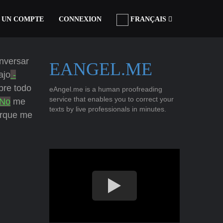
 UN COMPTE
CONNEXION
FRANÇAIS
nversar
EANGEL.ME
ajo
-
bre todo
eAngel.me is a human proofreading
service that enables you to correct your
No
me
texts by live professionals in minutes.
orque me