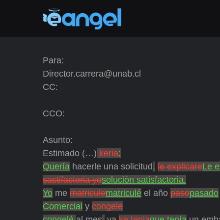
Para:
Director.carrera@unab.cl
CC:
CCO:
Asunto:
Estimado (…)
keria
:
Quería
hacerle una solicitud
.
le explicare
Le e
sastifactoria yo
solución satisfactoria.
Yo
me
matricule
matriculé
el año
paso
pasado
Comercial
y
congele
congelé
al mes
,
ya
ke tenia
que tenía
un emba