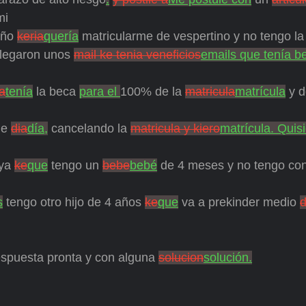
mi
ño
keria
quería
matricularme de vespertino y no tengo la 
llegaron unos
mail ke tenia veneficios
emails que tenía be
ia
tenía
la beca
para el
100% de la
matricula
matrícula
y d
de
dia
día,
cancelando la
matricula y kiero
matrícula. Quis
ya
ke
que
tengo un
bebe
bebé
de 4 meses y no tengo co
s
tengo otro hijo de 4 años
ke
que
va a prekinder medio
d
spuesta pronta y con alguna
solucion
solución.