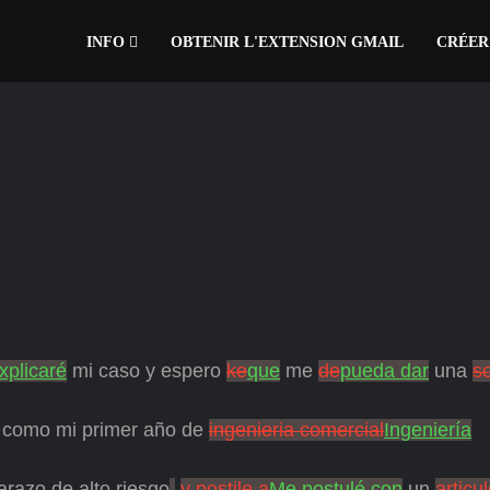
INFO
OBTENIR L'EXTENSION GMAIL
CRÉER
xplicaré
mi caso y espero
ke
que
me
de
pueda dar
una
so
como mi primer año de
ingenieria comercial
Ingeniería
razo de alto riesgo
.
y postile a
Me postulé con
un
articu