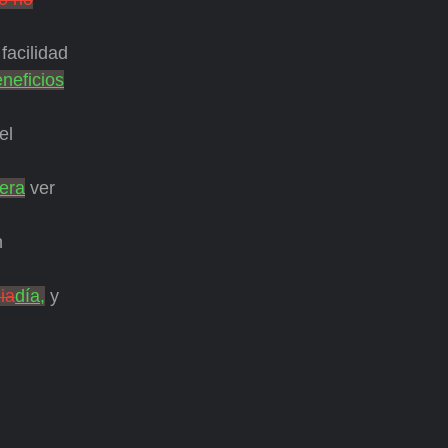
facilidad
neficios
el
iera
ver
n
ia
día,
y