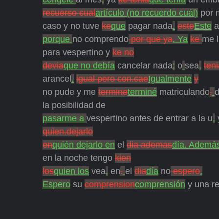
recuerso cual
artículo (no recuerdo cuál)
por 
caso y no tuve
ke
que
pagar nada
.
este
Este
a
porque
no comprendo
por que ya
. Ya
ke
me 
para vespertino y
ke no
devia
que no debía
cancelar nada
;
o
sea
,
ten
arancel
.
igual pero con.cae
Igualmente
y
no pude y me
termine
terminé
matriculando
.
la posibilidad de
pasarme a
vespertino antes de entrar a la u
,
quien.dejarlo
en
quién dejarlo en
el
dia ademas
día. Ademá
en la noche tengo
kien
los
quien los
vea
,
en
.
el
dia
día
no
espero
.
Espero
su
comprension
comprensión
y una re