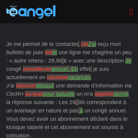
Je me permet de te contacter
.
j’ai
J’ai
reçu mon
bulletin de paie
est
et
une ligne me chagrine un peu
: « autre retenu : 29,99
€ » avec une description
de
congé
annuelle en
annuel. En
effet
,
je suis
actuellement en
vacance
vacances
.
J’ai
déposer
déposé
une demande d’information via
ClicRH
au quel
pour laquelle
on m’a
apporté
donné
la réponse suivante : Les 29
.
,
99 correspondent à
un avantage en nature et pas
à
un congé annuel.
Vous devez avoir un abonnement déclaré dans le
kiosque salarié et cet abonnement est soumis à
cotisation.