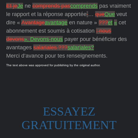
Et je
Je
ne
comprends pas
comprends
pas vraiment
le rapport et la réponse apportée
…
que
Que
veut
dire «
Avantage
avantage
en nature »
???
et
«
cet
abonnement est soumis à cotisation
: nous
devons
». Devons-nous
payer pour bénéficier des
avantages
salariales ???
salariales?
Merci d’avance pour tes renseignements.
The text above was approved for publishing by the original author.
ESSAYEZ
GRATUITEMENT