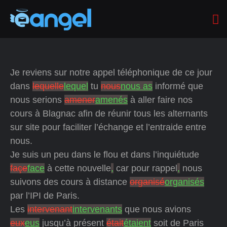
Je reviens sur notre appel téléphonique de ce jour
dans
lequelle
lequel
tu
nous
nous as
informé que
nous serions
amener
amenés
à aller faire nos
cours à Blagnac afin de réunir tous les alternants
sur site pour faciliter l’échange et l’entraide entre
nous.
Je suis un peu dans le flou et dans l’inquiétude
façe
face
à cette nouvelle
,
car pour rappel
,
nous
suivons des cours à distance
organisé
organisés
par l’IPI de Paris.
Les
intervenant
intervenants
que nous avions
eux
eus
jusqu’à présent
était
étaient
soit de Paris