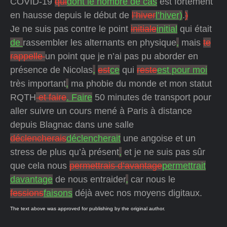
COVID-19
qui
dont le nombre de cas
est fortement
en hausse depuis le début de
l’hiver
l’hiver)
.
)
Je ne suis pas contre le point
initiale
initial
qui était
de
rassembler les alternants en physique
,
mais
te
rappelle
un point que je n’ai pas pu aborder en
présence de Nicolas
,
est
ce
qui
reste
est pour moi
très important
,
ma phobie du monde et mon statut
RQTH
et faire
. Faire
50 minutes de transport pour
aller suivre un cours mené à Paris à distance
depuis Blagnac dans une salle
déclencherais
déclencherait
une angoise et un
stress de plus qu’à présent
,
et je ne suis pas sûr
que cela nous
permettrais d’avantage
permettrait
davantage
de nous entraider
,
car nous le
fessions
faisons
déjà avec nos moyens digitaux.
The text above was approved for publishing by the original author.