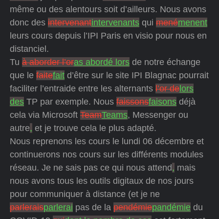
même ou des alentours soit d’ailleurs. Nous avons
donc des
intervenant
intervenants
qui
mené
menent
leurs cours depuis l’IPI Paris en visio pour nous en
distanciel.
Tu
à aborder l’or
as abordé lors
de notre échange
que le
faite
fait
d’être sur le site IPI Blagnac pourrait
faciliter l’entraide entre les alternants
l’or de
lors
des
TP par exemple. Nous
faissons
faisons
déjà
cela via Microsoft
Team
Teams
, Messenger ou
autre
,
et je trouve cela le plus adapté.
Nous reprenons les cours le lundi 06 décembre et
continuerons nos cours sur les différents modules
réseau. Je ne sais pas ce qui nous attend
,
mais
nous avons tous les outils digitaux de nos jours
pour communiquer à distance (et je ne
parlerais
parlerai
pas de la
pendémie
pandémie
du