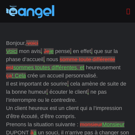
Bonjour,
voici
Voici
mon avis
,
Je
je
pense
,
en effet
,
que sur la
phase d’accueil
,
nous
somme toute différente
est
sommes toutes différentes, et
heureusement
ça
! Cela
crée un accueil personnalisé.
Il est important de sourire
,
cela amène de suite de
la bonne humeur
,
écouter le client
,
ne pas
l’interrompre ou le contredire.
Un client heureux est un client qui a l’impression
d’être écouté, d’être compris.
Prenons la situation suivante :
monsieur
Monsieur
DUPONT
à
a
un souci, il n’arrive pas à changer son