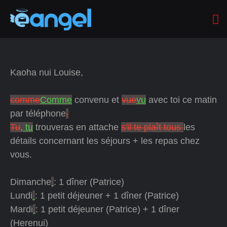
Kaoha nui Louise,
comme
Comme
convenu et
vue
vu
avec toi ce matin
par téléphone
.
Tu
, tu
trouveras en attache
s'il te plaît tous
les
détails concernant les séjours + les repas chez
vous.
Dimanche
: 1 dîner (Patrice)
Lundi
: 1 petit déjeuner + 1 dîner (Patrice)
Mardi
: 1 petit déjeuner (Patrice) + 1 dîner
(Herenui)