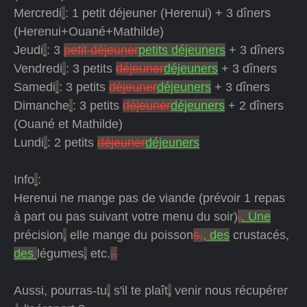
Mercredi
: 1 petit déjeuner (Herenui) + 3 dîners
(Herenui+Ouané+Mathilde)
Jeudi
: 3
petit déjeuner
petits déjeuners
+ 3 dîners
Vendredi
: 3 petits
déjeuner
déjeuners
+ 3 dîners
Samedi
: 3 petits
déjeuner
déjeuners
+ 3 dîners
Dimanche
: 3 petits
déjeuner
déjeuners
+ 2 dîners
(Ouané et Mathilde)
Lundi
: 2 petits
déjeuner
déjeuners
Info
:
Herenui ne mange pas de viande (prévoir 1 repas
à part ou pas suivant votre menu du soir)
,
. Une
précision
,
elle mange du poisson
s,
, des
crustacés,
des
légumes
,
etc.
..
Aussi, pourras-tu
,
s'il te plaît
,
venir nous récupérer