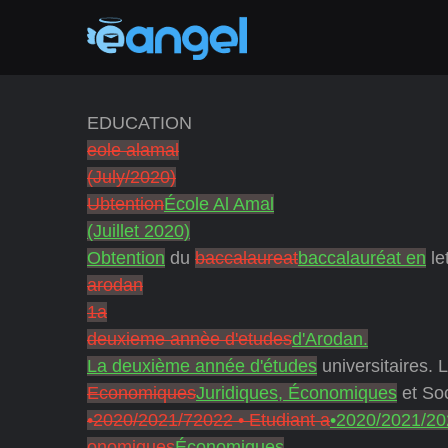
EDUCATION
eole alamal
(July/2020)
Ubtention
École Al Amal
(Juillet 2020)
Obtention
du
baccalaureat
baccalauréat en
le
arodan
1a
deuxieme annèe d'etudes
d'Arodan.
La deuxième année d'études
universitaires. 
Economiques
Juridiques, Économiques
et So
•2020/2021/72022 • Etudiant a
•2020/2021/20
onomiques
Économiques