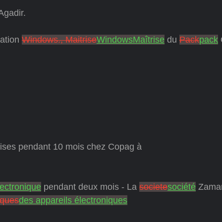
Agadir.
tation
Windows., Maitrise
WindowsMaîtrise
du
Pack
pack
O
dises pendant 10 mois chez Copag à
électronique
pendant deux mois - La
societe
société
Zama
iques
des appareils électroniques