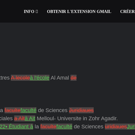
INFO
OBTENIR L'EXTENSION GMAIL
CRÉER
ttres
A lecole
à l'école
Al Amal
de
La
faculte
faculté
de Sciences
Juridiaues
ciales
a Alt
à Ait
Melloul- Universite in Zohr Agadir.
22• Étudiant à
la
faculte
faculté
de Sciences
uridiaues
Jur