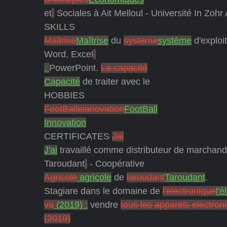
et
.
Sociales à Ait Melloul - Université In Zohr 
SKILLS
Maitrise
Maîtrise
du
systeme
système
d'exploi
Word, Excel
.
,
PowerPoint.
La capacité
Capacité
de traiter avec le
HOBBIES
FootBallelanovation
FootBall
Innovation
CERTIFICATES
Jai
J'ai
travaillé comme distributeur de marchan
Taroudant
.
- Coopérative
Agricole
agricole
de
laroudant
Taroudant
.
Stagiare dans le domaine de
l'electronique
l'
va
(2019) :
vendre
tous les apparels electron
(2019)